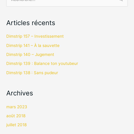
R
e
c
Articles récents
h
e
Dimstrip 157 – Investissement
r
Dimstrip 141 – À la sauvette
c
Dimstrip 140 – Jugement
h
Dimstrip 139 : Balance ton youtubeur
e
Dimstrip 138 : Sans pudeur
r
:
Archives
mars 2023
août 2018
juillet 2018