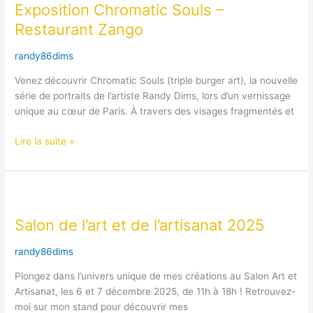
Exposition Chromatic Souls –
Souls
–
Restaurant Zango
Restaurant
Zango
randy86dims
Venez découvrir Chromatic Souls (triple burger art), la nouvelle
série de portraits de l’artiste Randy Dims, lors d’un vernissage
unique au cœur de Paris. À travers des visages fragmentés et
Lire la suite »
Salon
de
Salon de l’art et de l’artisanat 2025
l’art
et
randy86dims
de
l’artisanat
Plongez dans l’univers unique de mes créations au Salon Art et
2025
Artisanat, les 6 et 7 décembre 2025, de 11h à 18h ! Retrouvez-
moi sur mon stand pour découvrir mes