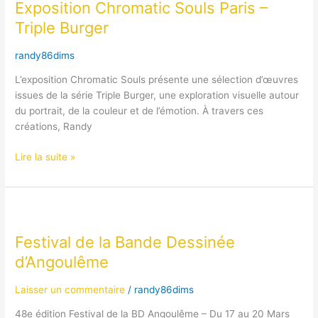
Exposition Chromatic Souls Paris –
Souls
Paris
Triple Burger
–
Triple
randy86dims
Burger
L’exposition Chromatic Souls présente une sélection d’œuvres
issues de la série Triple Burger, une exploration visuelle autour
du portrait, de la couleur et de l’émotion. À travers ces
créations, Randy
Lire la suite »
Festival
de
Festival de la Bande Dessinée
la
Bande
d’Angoulême
Dessinée
d’Angoulême
Laisser un commentaire
/
randy86dims
48e édition Festival de la BD Angoulême – Du 17 au 20 Mars