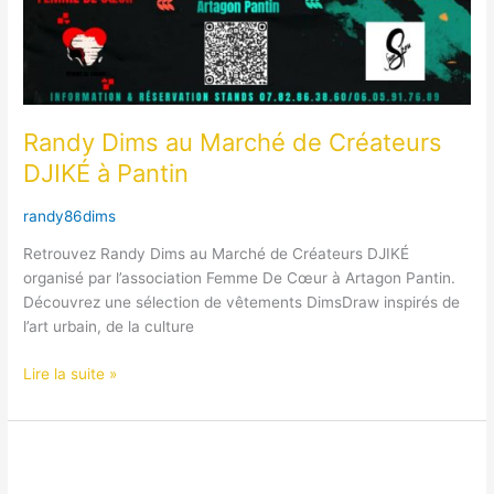
Randy Dims au Marché de Créateurs
DJIKÉ à Pantin
randy86dims
Retrouvez Randy Dims au Marché de Créateurs DJIKÉ
organisé par l’association Femme De Cœur à Artagon Pantin.
Découvrez une sélection de vêtements DimsDraw inspirés de
l’art urbain, de la culture
Lire la suite »
Exposition
Chromatic