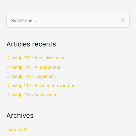
R
e
c
Articles récents
h
e
Dimstrip 157 – Investissement
r
Dimstrip 141 – À la sauvette
c
Dimstrip 140 – Jugement
h
Dimstrip 139 : Balance ton youtubeur
e
Dimstrip 138 : Sans pudeur
r
:
Archives
mars 2023