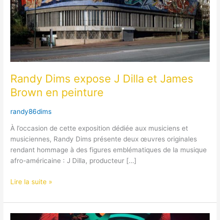
en
peinture
Randy Dims expose J Dilla et James
Brown en peinture
randy86dims
À l’occasion de cette exposition dédiée aux musiciens et
musiciennes, Randy Dims présente deux œuvres originales
rendant hommage à des figures emblématiques de la musique
afro-américaine : J Dilla, producteur […]
Lire la suite »
Randy